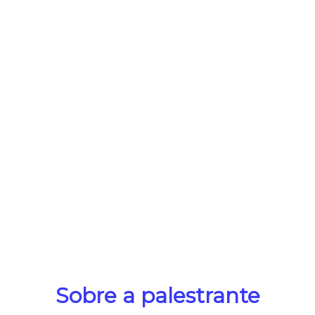
Neste webinar, você vai
descobrir:
• O que funciona: aplicações práticas do Claude no dia a
dia.
• O que é hype: promessas sobre Claude que ainda não
se sustentam na rotina de um time de projetos..
• O que você ainda não sabe: o que vem a seguir com
Claude e como se preparar sem perder o controle do
processo.
Sobre a palestrante