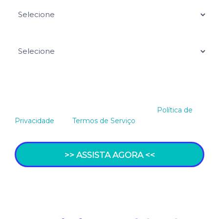
Tamanho da empresa*
Deixe sua dúvida para o webinar
Este site é protegido por reCAPTCHA e a
Política de
Privacidade
e os
Termos de Serviço
do Google se
aplicam
>> ASSISTA AGORA <<